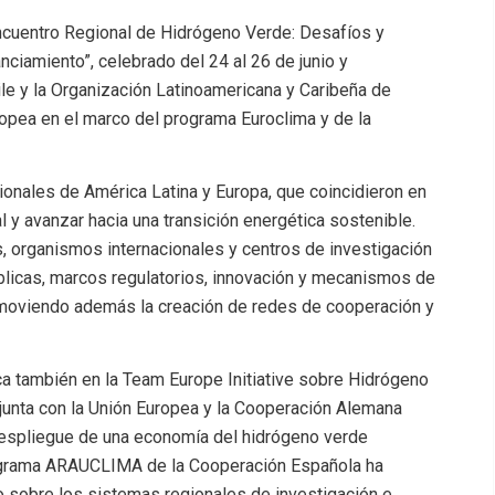
Encuentro Regional de Hidrógeno Verde: Desafíos y
ciamiento”, celebrado del 24 al 26 de junio y
ile y la Organización Latinoamericana y Caribeña de
opea en el marco del programa Euroclima y de la
ionales de América Latina y Europa, que coincidieron en
l y avanzar hacia una transición energética sostenible.
as, organismos internacionales y centros de investigación
blicas, marcos regulatorios, innovación y mecanismos de
romoviendo además la creación de redes de cooperación y
a también en la Team Europe Initiative sobre Hidrógeno
njunta con la Unión Europea y la Cooperación Alemana
l despliegue de una economía del hidrógeno verde
programa ARAUCLIMA de la Cooperación Española ha
o sobre los sistemas regionales de investigación e