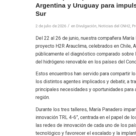
Argentina y Uruguay para impuls
Sur
/
2 de julio de 2026
en
Divulgación
,
Noticias del CNH2
,
P
Del 22 al 26 de junio, nuestra compañera María 
proyecto H2R Arauclima, celebrados en Chile, Ar
públicamente el diagnóstico comparado sobre l
del hidrógeno renovable en los países del Cono
Estos encuentros han servido para compartir lo
los distintos agentes implicados y debatir, a t
principales necesidades y oportunidades para a
región.
Durante los tres talleres, María Panadero impa
innovación TRL 4-6”, centrada en el papel de l
las redes de innovación de cada uno de los paí
tecnológico y favorecer el escalado y la implan