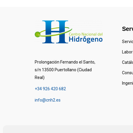
Ser
Servi
Labor
Prolongación Fernando el Santo,
Catál
s/n 13500 Puertollano (Ciudad
Consu
Real)
Ingen
+34 926 420 682
info@cnh2.es