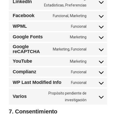
wordpress
LinkedIn
service
Consent
Estadísticas, Preferencias
twitter
to
Facebook
Funcional, Marketing
service
Consent
linkedin
to
WPML
Funcional
Consent
service
to
Google Fonts
Marketing
facebook
Consent
service
Google
to
Marketing, Funcional
wpml
reCAPTCHA
Consent
service
to
google-
YouTube
Marketing
Consent
service
fonts
to
Complianz
Funcional
google-
Consent
service
recaptcha
to
WP Last Modified Info
Funcional
youtube
Consent
service
to
Propósito pendiente de
complianz
Varios
service
Consent
investigación
wp-
to
7. Consentimiento
last-
service