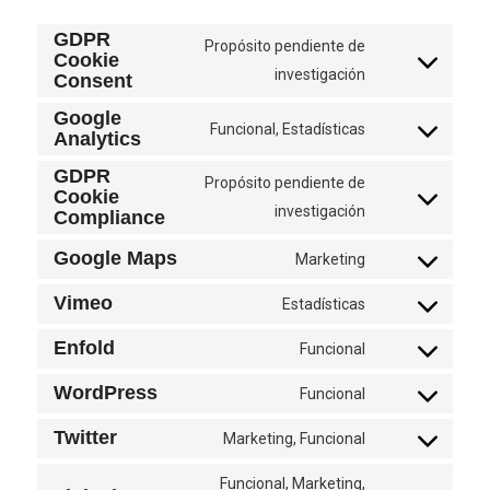
GDPR
Propósito pendiente de
Cookie
Consent
investigación
Consent
to
Google
Funcional, Estadísticas
service
Analytics
Consent
gdpr-
to
GDPR
Propósito pendiente de
cookie-
Cookie
service
Consent
investigación
Compliance
consent
google-
to
analytics
Google Maps
Marketing
service
Consent
gdpr-
to
Vimeo
Estadísticas
Consent
cookie-
service
to
Enfold
Funcional
compliance
google-
Consent
service
maps
to
WordPress
Funcional
vimeo
Consent
service
to
Twitter
Marketing, Funcional
enfold
Consent
service
to
Funcional, Marketing,