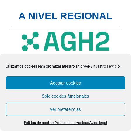
A NIVEL REGIONAL
Utilizamos cookies para optimizar nuestro sitio web y nuestro servicio.
Aceptar cookies
Sólo cookies funcionales
AGH2 – Asociación Gallega del Hidrógeno
Entidad que nace con el objetivo de desarrollar
Ver preferencias
tecnologías sostenibles que permitan alcanzar la
Política de cookies
Política de privacidad
Aviso legal
independencia energética de fuentes externas, reducir