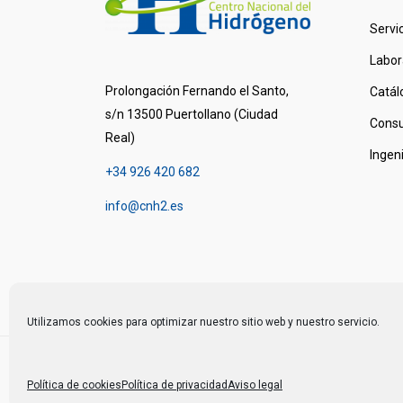
Servi
Labor
Prolongación Fernando el Santo,
Catál
s/n 13500 Puertollano (Ciudad
Consu
Real)
Ingen
+34 926 420 682
info@cnh2.es
Utilizamos cookies para optimizar nuestro sitio web y nuestro servicio.
© 2024 Centro Nacional del Hidrógeno
Política de cookies
Política de privacidad
Aviso legal
-