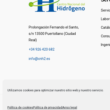
Servi
Labor
Prolongación Fernando el Santo,
Catál
s/n 13500 Puertollano (Ciudad
Consu
Real)
Ingen
+34 926 420 682
info@cnh2.es
Utilizamos cookies para optimizar nuestro sitio web y nuestro servicio.
© 2024 Centro Nacional del Hidrógeno
Política de cookies
Política de privacidad
Aviso legal
-