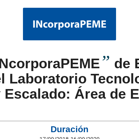
”
INcorporaPEME
de 
el Laboratorio Tecnol
y Escalado: Área de E
Duración