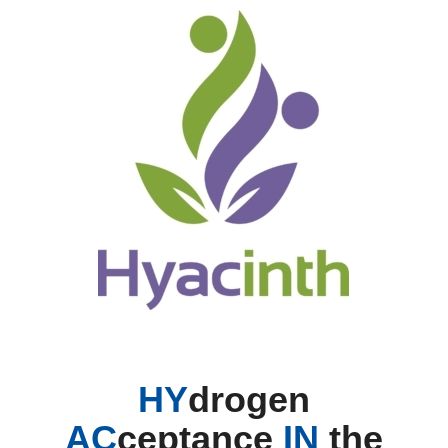
HY
drogen
AC
ceptance
IN
the