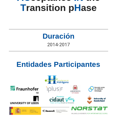
T
ransition p
H
ase
Duración
2014-2017
Entidades Participantes