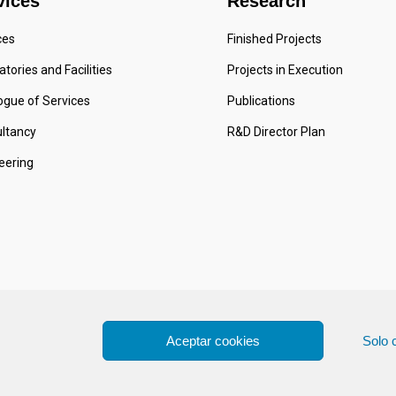
vices
Research
ces
Finished Projects
tories and Facilities
Projects in Execution
ogue of Services
Publications
ltancy
R&D Director Plan
eering
Aceptar cookies
Solo 