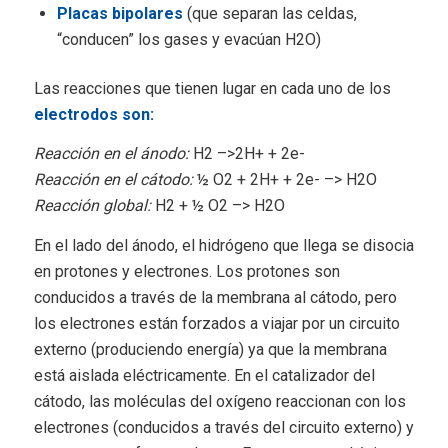
Placas bipolares
(que separan las celdas,
“conducen” los gases y evacúan H2O)
Las reacciones que tienen lugar en cada uno de los
electrodos son:
Reacción en el ánodo:
H2 –>2H+ + 2e-
Reacción en el cátodo:
½ O2 + 2H+ + 2e- –> H2O
Reacción global:
H2 + ½ O2 –> H2O
En el lado del ánodo, el hidrógeno que llega se disocia
en protones y electrones. Los protones son
conducidos a través de la membrana al cátodo, pero
los electrones están forzados a viajar por un circuito
externo (produciendo energía) ya que la membrana
está aislada eléctricamente. En el catalizador del
cátodo, las moléculas del oxígeno reaccionan con los
electrones (conducidos a través del circuito externo) y